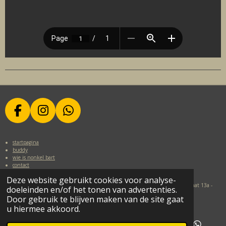
F
I
W
A
N
H
C
S
A
startpagina
E
T
T
buddy
wie is nonkel bart
B
A
S
contact
O
G
A
© 2020 Nonkel Bart Nonkel Bart is een éénmanszaak van Bart Desmet ::
Deze website gebruikt cookies voor analyse-
O
R
P
Ondernemingsnummer: BE0896.076.9912 :: Maatschappelijke zetel: Vossestraat 13a -
doeleinden en/of het tonen van advertenties.
9890 Gavere :: Belfius: BE42 0689 5012 7454 © 2020 Nonkel Bart Nonkel
K
A
P
Door gebruik te blijven maken van de site gaat
u hiermee akkoord.
M