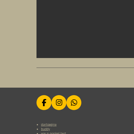
F
I
W
A
N
H
C
S
A
startpagina
E
T
T
buddy
wie is nonkel bart