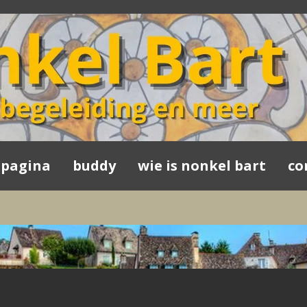
tpagina
buddy
wie is nonkel bart
co